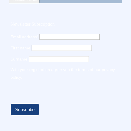
Newsletter Subscription
Email address*
First name
Surname
With your registration agree you the terms of our
privacy
policy
.