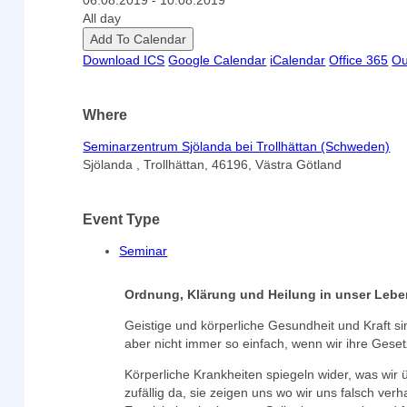
06.08.2019 - 10.08.2019
All day
Add To Calendar
Download ICS
Google Calendar
iCalendar
Office 365
Ou
Where
Seminarzentrum Sjölanda bei Trollhättan (Schweden)
Sjölanda , Trollhättan, 46196, Västra Götland
Event Type
Seminar
Ordnung, Klärung und Heilung in unser Lebe
Geistige und körperliche Gesundheit und Kraft si
aber nicht immer so einfach, wenn wir ihre Gese
Körperliche Krankheiten spiegeln wider, was wir 
zufällig da, sie zeigen uns wo wir uns falsch v