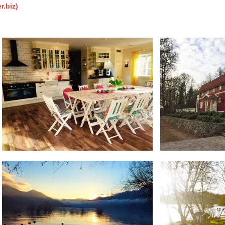
.biz)