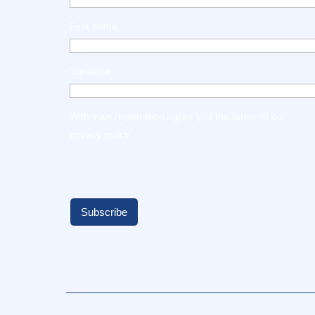
First name
Surname
With your registration agree you the terms of our
privacy policy
.