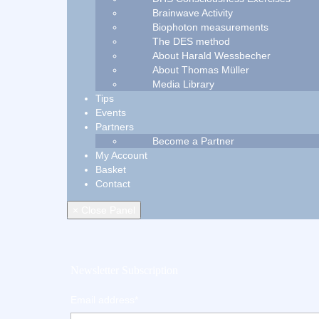
Brainwave Activity
Biophoton measurements
The DES method
About Harald Wessbecher
About Thomas Müller
Media Library
Tips
Events
Partners
Become a Partner
My Account
Basket
Contact
× Close Panel
Newsletter Subscription
Email address*