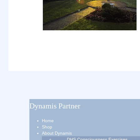
Dynamis Partner
Home
Shop
About Dynamis
DHS Consciousness Exercises