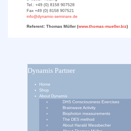
Tel.: +49 (0) 8158 907528
Fax +49 (0) 8158 907521
info@dynamis-seminare.de
Referent: Thomas Müller (
www.thomas-mueller.biz
)
Dynamis Partner
Home
Shop
About Dynamis
DHS Consciousness Exercises
Brainwave Activity
Biophoton measurements
The DES method
About Harald Wessbecher