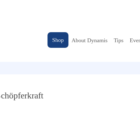
Shop
About Dynamis
Tips
Even
chöpferkraft