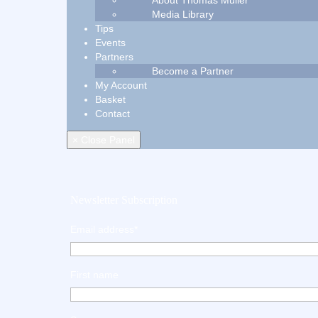
About Thomas Müller
Media Library
Tips
Events
Partners
Become a Partner
My Account
Basket
Contact
× Close Panel
Newsletter Subscription
Email address*
First name