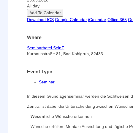
29.09.2018
All day
Add To Calendar
Download ICS
Google Calendar
iCalendar
Office 365
Ou
Where
Seminarhotel SeinZ
Kurhausstraße 81, Bad Kohlgrub, 82433
Event Type
Seminar
In diesem Grundlagenseminar werden die Sichtweisen
Zentral ist dabei die Unterscheidung zwischen Wünsc
–
Wesen
tliche Wünsche erkennen
– Wünsche erfüllen: Mentale Ausrichtung und tägliche P