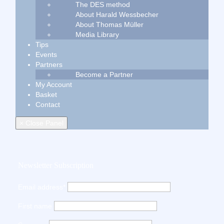
The DES method
About Harald Wessbecher
About Thomas Müller
Media Library
Tips
Events
Partners
Become a Partner
My Account
Basket
Contact
× Close Panel
Newsletter Subscription
Email address*
First name