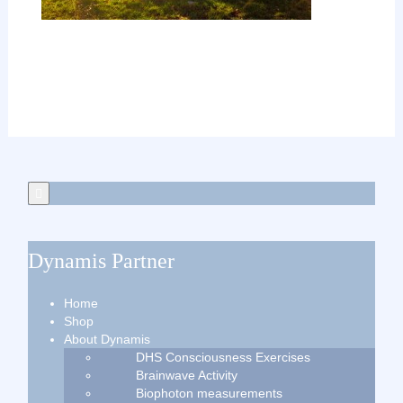
Dynamis Partner
Home
Shop
About Dynamis
DHS Consciousness Exercises
Brainwave Activity
Biophoton measurements