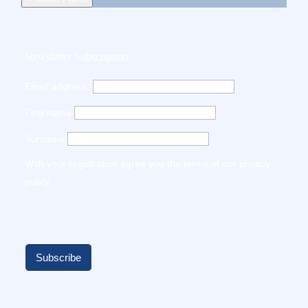
Newsletter Subscription
Email address*
First name
Surname
With your registration agree you the terms of our
privacy
policy
.