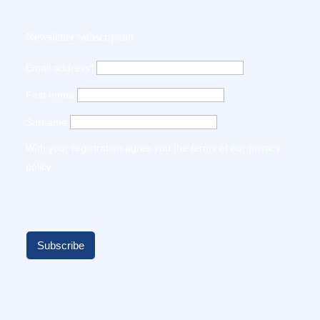
Newsletter Subscription
Email address*
First name
Surname
With your registration agree you the terms of our
privacy
policy
.