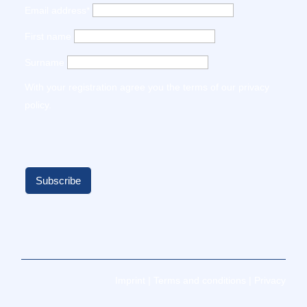
Email address*
First name
Surname
With your registration agree you the terms of our
privacy
policy
.
Imprint
|
Terms and conditions
|
Privacy