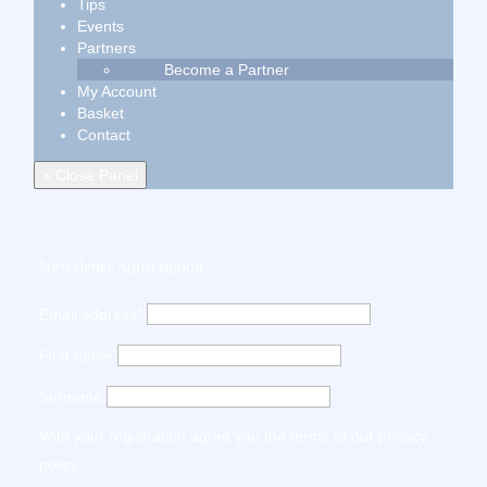
Tips
Events
Partners
Become a Partner
My Account
Basket
Contact
× Close Panel
Newsletter Subscription
Email address*
First name
Surname
With your registration agree you the terms of our
privacy
policy
.