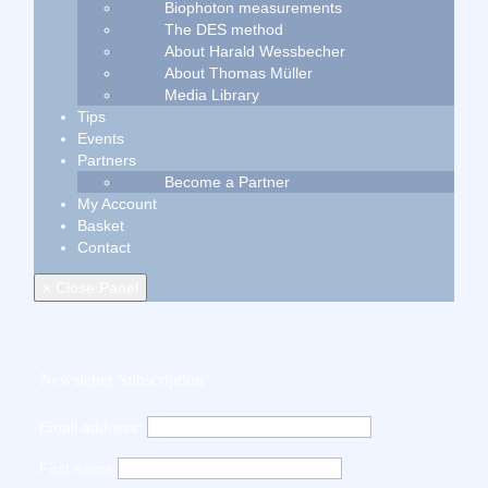
Biophoton measurements
The DES method
About Harald Wessbecher
About Thomas Müller
Media Library
Tips
Events
Partners
Become a Partner
My Account
Basket
Contact
× Close Panel
Newsletter Subscription
Email address*
First name