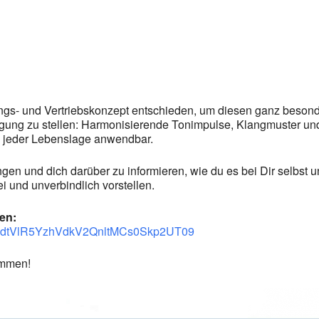
ungs- und Vertriebskonzept entschieden, um diesen ganz bes
ung zu stellen: Harmonisierende Tonimpulse, Klangmuster un
n jeder Lebenslage anwendbar.
ngen und dich darüber zu informieren, wie du es bei Dir selbs
i und unverbindlich vorstellen.
en:
=VUdtVlR5YzhVdkV2QnltMCs0Skp2UT09
kommen!