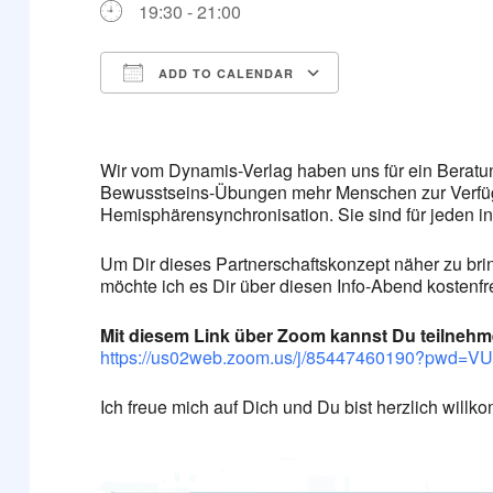
19:30 - 21:00
ADD TO CALENDAR
Download ICS
Google Calendar
iCalendar
Office 365
Outlook Live
Wir vom Dynamis-Verlag haben uns für ein Berat
Bewusstseins-Übungen mehr Menschen zur Verfüg
Hemisphärensynchronisation. Sie sind für jeden i
Um Dir dieses Partnerschaftskonzept näher zu bri
möchte ich es Dir über diesen Info-Abend kostenfre
Mit diesem Link über Zoom kannst Du teilnehm
https://us02web.zoom.us/j/85447460190?pwd
Ich freue mich auf Dich und Du bist herzlich will