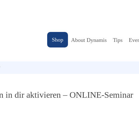
Shop
About Dynamis
Tips
Even
r
en in dir aktivieren – ONLINE-Seminar