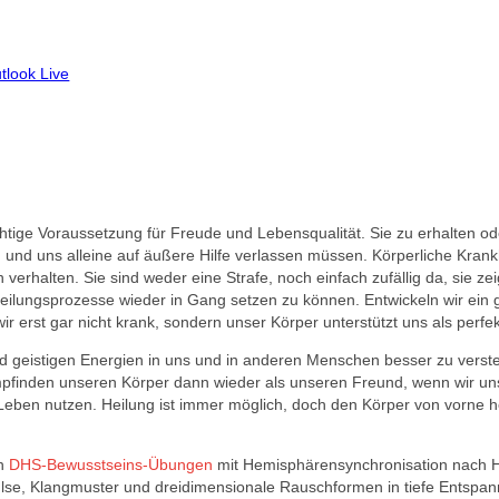
tlook Live
htige Voraussetzung für Freude und Lebensqualität. Sie zu erhalten ode
 und uns alleine auf äußere Hilfe verlassen müssen. Körperliche Krankh
verhalten. Sie sind weder eine Strafe, noch einfach zufällig da, sie z
heilungsprozesse wieder in Gang setzen zu können. Entwickeln wir ein
 erst gar nicht krank, sondern unser Körper unterstützt uns als per
nd geistigen Energien in uns und in anderen Menschen besser zu vers
 empfinden unseren Körper dann wieder als unseren Freund, wenn wir u
Leben nutzen. Heilung ist immer möglich, doch den Körper von vorne he
ch
DHS-Bewusstseins-Übungen
mit Hemisphärensynchronisation nach H
lse, Klangmuster und dreidimensionale Rauschformen in tiefe Entspan