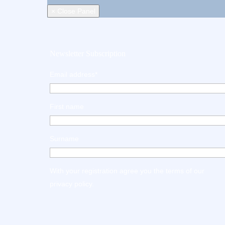
× Close Panel
Newsletter Subscription
Email address*
First name
Surname
With your registration agree you the terms of our
privacy policy
.