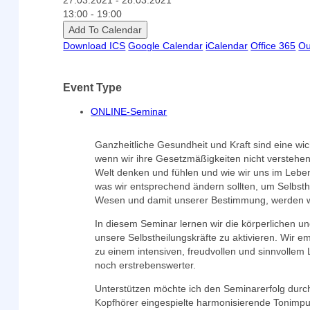
27.03.2021 - 28.03.2021
13:00 - 19:00
Add To Calendar
Download ICS
Google Calendar
iCalendar
Office 365
Ou
Event Type
ONLINE-Seminar
Ganzheitliche Gesundheit und Kraft sind eine wic
wenn wir ihre Gesetzmäßigkeiten nicht verstehen
Welt denken und fühlen und wie wir uns im Leben 
was wir entsprechend ändern sollten, um Selbst
Wesen und damit unserer Bestimmung, werden wir
In diesem Seminar lernen wir die körperlichen u
unsere Selbstheilungskräfte zu aktivieren. Wir
zu einem intensiven, freudvollen und sinnvollem 
noch erstrebenswerter.
Unterstützen möchte ich den Seminarerfolg dur
Kopfhörer eingespielte harmonisierende Tonimpu