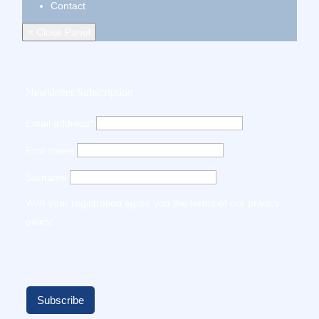
Contact
× Close Panel
Newsletter Subscription
Email address*
First name
Surname
With your registration agree you the terms of our
privacy
policy
.