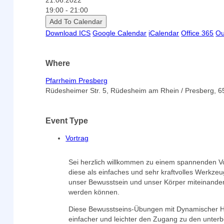
21.06.2022
19:00 - 21:00
Add To Calendar
Download ICS
Google Calendar
iCalendar
Office 365
Ou
Where
Pfarrheim Presberg
Rüdesheimer Str. 5, Rüdesheim am Rhein / Presberg, 
Event Type
Vortrag
Sei herzlich willkommen zu einem spannenden V
diese als einfaches und sehr kraftvolles Werkzeu
unser Bewusstsein und unser Körper miteinander
werden können.
Diese Bewusstseins-Übungen mit Dynamischer He
einfacher und leichter den Zugang zu den unterb