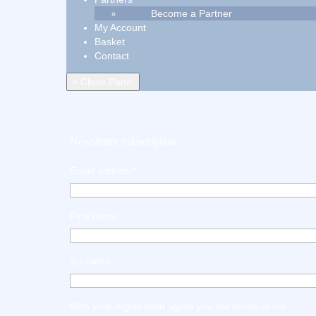
Become a Partner
My Account
Basket
Contact
× Close Panel
Newsletter Subscription
Email address*
First name
Surname
With your registration agree you the terms of our